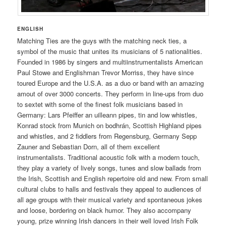
ENGLISH
Matching Ties are the guys with the matching neck ties, a
symbol of the music that unites its musicians of 5 nationalities.
Founded in 1986 by singers and multiinstrumentalists American
Paul Stowe and Englishman Trevor Morriss, they have since
toured Europe and the U.S.A. as a duo or band with an amazing
amout of over 3000 concerts. They perform in line-ups from duo
to sextet with some of the finest folk musicians based in
Germany: Lars Pfeiffer an uilleann pipes, tin and low whistles,
Konrad stock from Munich on bodhrán, Scottish Highland pipes
and whistles, and 2 fiddlers from Regensburg, Germany Sepp
Zauner and Sebastian Dorn, all of them excellent
instrumentalists. Traditional acoustic folk with a modern touch,
they play a variety of lively songs, tunes and slow ballads from
the Irish, Scottish and English repertoire old and new. From small
cultural clubs to halls and festivals they appeal to audiences of
all age groups with their musical variety and spontaneous jokes
and loose, bordering on black humor. They also accompany
young, prize winning Irish dancers in their well loved Irish Folk