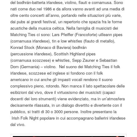
del bodhrán-batteria irlandese, violino, flauti e cornamusa. Sono
nati come duo nel 1986 e da allora vanno avanti ad una media di
oltre cento concerti all’anno, portando nelle situazioni più varie,
dai pubs ai grandi festival, un repertorio che spazia fra le forme
acustiche della musica celtica. Nella famiglia di musicisti dei
Matching Ties ci sono: Lars Pfeiffer (Francoforte) uilleann pipes
(cornamusa irlandese), tin e low whistles (flauto di metallo),
Konrad Stock (Monaco di Baviera) bodhrán
(percussione irlandese), Scottish Highland pipes
(cornamusa scozzese) e whistles, Sepp Zauner e Sebastian
Dorn (Germania) – violino. Nel suono dei Matching Ties il folk
irlandese, scozzese ed inglese si fondono con il folk
americano in cui anche gli impasti vocali rendono il suono
complessivo pieno, rotondo. Non manca il lato spettacolare delle
esibizioni dal vivo, dove il virtuosismo dei musicisti (capaci
docenti dei loro strumenti) viene evidenziato, ma in un’atmosfera
decisamente rilassata, in un dialogo divertito e divertente con il
pubblico, si tratti di 30 o 3000 persone. Inoltre presentano la
Irish Folk Night popolare in cui accompagnano ballerini irlandese
dal vivo.