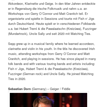
Akkordeon, Klarinette und Geige. In den 90er Jahren entdeckte
er in Regensburg die irische Folkmusik und nahm u.a. an
Workshops von Gerry O´Connor und Matt Cranitch teil. Er
organisierte und spielte in Sessions und tourte mit Fish n‘ Jigs
durch Deutschland. Heute spielt er in verschiedenen Folkbands
u.a. bei Hubert Treml & die Pawalaatschn (Kreizüwa), Fuzzinger
(Mundartrock), Uncle Sally und seit 2020 mit Matching Ties.
Sepp grew up in a musical family where he learned accordeon,
clarinette and violin in his youth. In the 90s he discovered Irish
music, attending workshops from Gerry O´Connor and Matt
Cranitch, and playing in sessions. He has since played in many
folk bands and with various touring bands and artists including:
Fish n‘ Jigs, Hubert Treml & die Pawalaatschn (Kreizüwa),
Fuzzinger (German rock) and Uncle Sally. He joined Matching
Ties in 2020.
Sebastian Dorn
(Germany) – Geiger / Fiddle