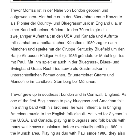
Trevor Morriss ist in der Nähe von London geboren und
aufgewachsen. Hier hatte er in den 60er Jahren erste Konzerte
als Pionier der Country- und Bluegrassmusik in England u.a. in
einer Band mit seinen Brüdern. In den 70ern folgte ein
zweijähriger Aufenthalt in den USA und Kanada und Auftritte
mit namhaften amerikanischen Künstlern. 1980 zog er nach
München und spielte mit der Gruppe Kentucky Bluefield um den
Banjo-Virtuosen Rüdiger Helbig. 1986 gründete er Matching Ties
mit Paul. Mit ihm spielt er auch in der Bluegrass-, Blues- und
Swingband Grass Root Ties sowie als Gastmusiker in
unterschiedlichen Formationen. Er unterrichtet Gitarre und
Mandoline im Landkreis Starnberg bei München.
Trevor grew up in southeast London and in Cornwall, England. As
one of the first Englishmen to play bluegrass and American folk
in a string band with his brothers, he was influential in bringing
American music to the English folk circuit. He lived for 2 years in
the U.S.A. and Canada, playing in bluegrass and folk bands with
many well-known musicians, before eventually settling 1980 in
the Munich area. Playing as duo with Paul since 1986, they also