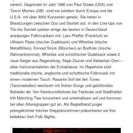
vereint. Gegründet im Jahr 1986 von Paul Stowe (USA) und
Trevor Morriss (GB) sind sie seitdem durch Europa und die
U.S.A. mit über 3000 Konzerten gereist. Sie treten in
Besetzungen zwischen Duo und Sextett auf. In den Line-Ups von
Trio bis Sextett spielen einige der besten in Deutschland
ansässigen Folkmusikern mit: Lars Pfeiffer (Frankfurt) an
Uilleann Pipes (irischer Dudelsack) und Whistles (irische
Metallflöten), Konrad Stock (München) an Bodhrán (irische
Rahmentrommel), Whistles und schottischer Dudelsack sowie 2
neue Geiger aus Regensburg, Sepp Zauner und Sebastian Dorn –
alles Instrumentalisten der Extraklasse. Im Repertoire sind
traditionelle irische, englische und schottische Folkmusik mit
einem modernen Touch. Rasante Soli bei den Tunes
(Tanzmelodien) wechseln mit flotten Songs und gefühlvollen
Balladen ab. Von Kleinkunstbühnen bis Festivals und Stadthallen
tritt Matching Ties konzertant und unterhaltsam auf und kommen
bei allen Altersgruppen gut an. Als Begleitband junger
preisgekrönter irischer StepptänzerInnen präsentieren sie ihre
beliebten Irish Folk Nights.