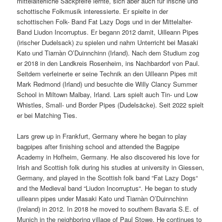
mittelalterliche Sackpfeife lernte, sich aber auch für irische und
schottische Folkmusik interessierte. Er spielte in der
schottischen Folk- Band Fat Lazy Dogs und in der Mittelalter-
Band Liudon Incorruptus. Er begann 2012 damit, Uilleann Pipes
(irischer Dudelsack) zu spielen und nahm Unterricht bei Masaki
Kato und Tiarnàn O’Duinnchinn (Irland). Nach dem Studium zog
er 2018 in den Landkreis Rosenheim, ins Nachbardorf von Paul.
Seitdem verfeinerte er seine Technik an den Uilleann Pipes mit
Mark Redmond (Irland) und besuchte die Willy Clancy Summer
School in Miltown Malbay, Irland. Lars spielt auch Tin- und Low
Whistles, Small- und Border Pipes (Dudelsäcke). Seit 2022 spielt
er bei Matching Ties.
Lars grew up in Frankfurt, Germany where he began to play
bagpipes after finishing school and attended the Bagpipe
Academy in Hofheim, Germany. He also discovered his love for
Irish and Scottish folk during his studies at university in Giessen,
Germany, and played in the Scottish folk band “Fat Lazy Dogs“
and the Medieval band “Liudon Incorruptus“. He began to study
uilleann pipes under Masaki Kato und Tiarnàn O’Duinnchinn
(Ireland) in 2012. In 2018 he moved to southern Bavaria S.E. of
Munich in the neighboring village of Paul Stowe. He continues to