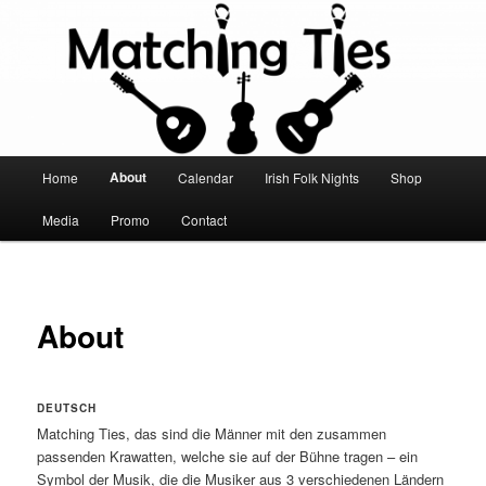
Skip
Seit 1986 spielen Musiker aus USA, UK, Irland und Deutschland in
Besetzungen zwischen Duo und Sextett irische, englische und schottische
to
Folkmusik und begleiten irische TänzerInnen bei ihrer Irish Folk Nights.
primary
content
Matching Ties
Main
About
Home
Calendar
Irish Folk Nights
Shop
menu
Media
Promo
Contact
About
DEUTSCH
Matching Ties, das sind die Männer mit den zusammen
passenden Krawatten, welche sie auf der Bühne tragen – ein
Symbol der Musik, die die Musiker aus 3 verschiedenen Ländern