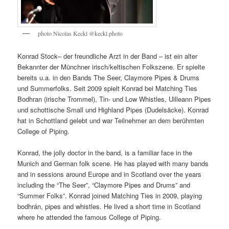
photo Nicolas Keckl @keckl.photo
Konrad Stock– der freundliche Arzt in der Band – ist ein alter
Bekannter der Münchner irisch/keltischen Folkszene. Er spielte
bereits u.a. in den Bands The Seer, Claymore Pipes & Drums
und Summerfolks. Seit 2009 spielt Konrad bei Matching Ties
Bodhran (irische Trommel), Tin- und Low Whistles, Uilleann Pipes
und schottische Small und Highland Pipes (Dudelsäcke). Konrad
hat in Schottland gelebt und war Teilnehmer an dem berühmten
College of Piping.
Konrad, the jolly doctor in the band, is a familiar face in the
Munich and German folk scene. He has played with many bands
and in sessions around Europe and in Scotland over the years
including the “The Seer”, “Claymore Pipes and Drums” and
“Summer Folks”. Konrad joined Matching Ties in 2009, playing
bodhrán, pipes and whistles. He lived a short time in Scotland
where he attended the famous College of Piping.